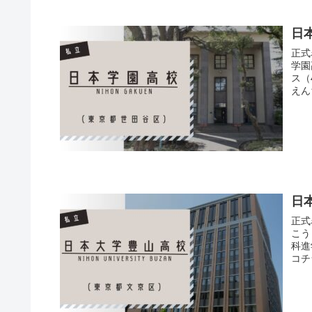
日
正式
学園
ス（
えん
日
正式
こう
科進
コチ