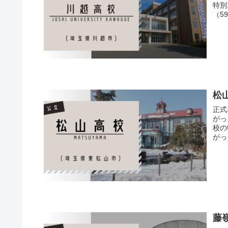
特別
（5
松
正式
がっ
校の
がっ
藤