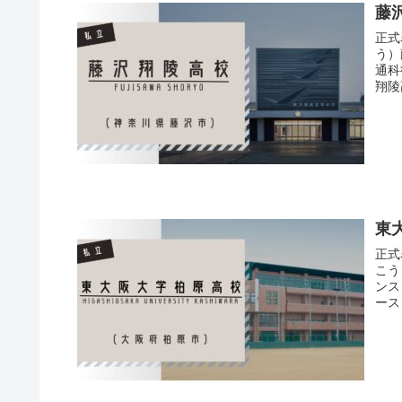
藤
正式
う）
通科
翔陵
東
正式
こう
ンス
ース