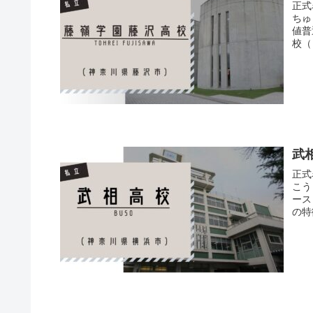
正式
ちゅ
値普
校（
武
正式
こう
ース
の特