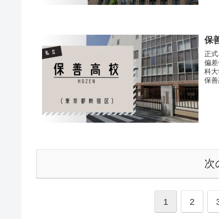
保
正式
偏差
科大
保善
次
1
2