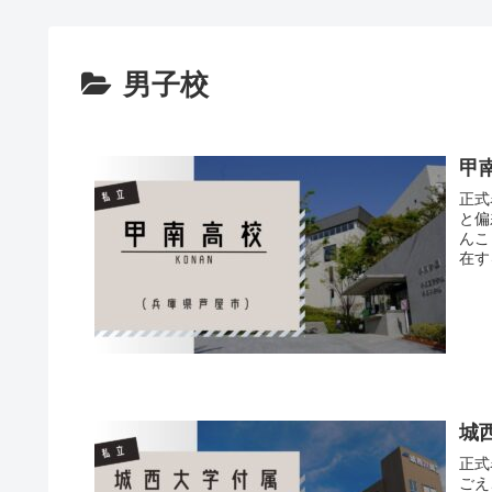
男子校
甲
正式
と偏
んこ
在す
城
正式
ごえ