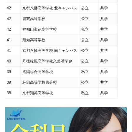
42
京都八幡高等学校 北キャンパス
公立
共学
42
農芸高等学校
公立
共学
42
福知山淑徳高等学校
私立
共学
41
須知高等学校
公立
共学
41
京都八幡高等学校 南キャンパス
公立
共学
40
丹後緑風高等学校久美浜学舎
公立
共学
39
洛陽総合高等学校
私立
共学
39
綾部高等学校東分校
公立
共学
38
京都翔英高等学校
私立
共学