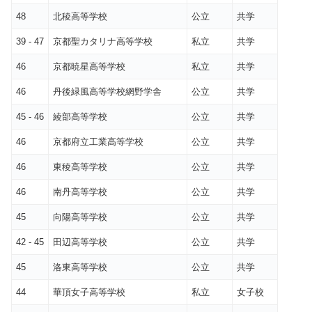
48
北稜高等学校
公立
共学
39 - 47
京都聖カタリナ高等学校
私立
共学
46
京都暁星高等学校
私立
共学
46
丹後緑風高等学校網野学舎
公立
共学
45 - 46
綾部高等学校
公立
共学
46
京都府立工業高等学校
公立
共学
46
東稜高等学校
公立
共学
46
南丹高等学校
公立
共学
45
向陽高等学校
公立
共学
42 - 45
田辺高等学校
公立
共学
45
洛東高等学校
公立
共学
44
華頂女子高等学校
私立
女子校