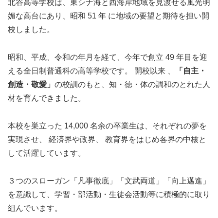
北谷高等学校は、東シナ海と西海岸地域を見渡せる風光明
媚な高台にあり、昭和 51 年 に地域の要望と期待を担い開
校しました。
昭和、平成、令和の年月を経て、今年で創立 49 年目を迎
える全日制普通科の高等学校です。 開校以来 、
「自主・
創造・敬愛」
の校訓のもと、知・徳・体の調和のとれた人
材を育んできました。
本校を巣立った 14,000 名余の卒業生は、それぞれの夢を
実現させ、 経済界や政界、 教育界をはじめ各界の中核と
して活躍しています。
３つのスローガン「凡事徹底」「文武両道」「向上邁進」
を意識して、学習・部活動・生徒会活動等に積極的に取り
組んでいます。