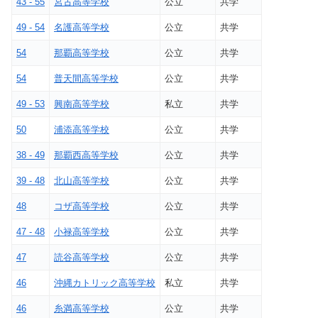
43 - 55
宮古高等学校
公立
共学
49 - 54
名護高等学校
公立
共学
54
那覇高等学校
公立
共学
54
普天間高等学校
公立
共学
49 - 53
興南高等学校
私立
共学
50
浦添高等学校
公立
共学
38 - 49
那覇西高等学校
公立
共学
39 - 48
北山高等学校
公立
共学
48
コザ高等学校
公立
共学
47 - 48
小禄高等学校
公立
共学
47
読谷高等学校
公立
共学
46
沖縄カトリック高等学校
私立
共学
46
糸満高等学校
公立
共学