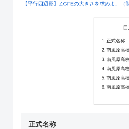
【平行四辺形】∠GFEの大きさを求めよ。（
目
正式名称
南風原高
南風原高
南風原高
南風原高
南風原高
正式名称