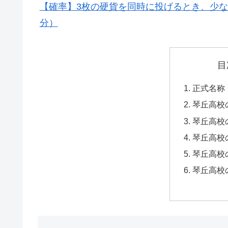
【確率】3枚の硬貨を同時に投げるとき、少
分）
目
正式名称
琴丘高校
琴丘高校
琴丘高校
琴丘高校
琴丘高校