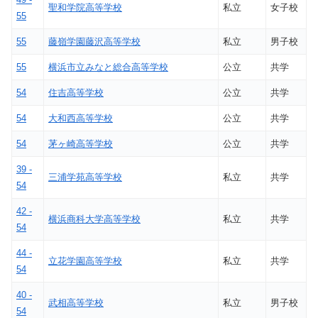
聖和学院高等学校
私立
女子校
55
55
藤嶺学園藤沢高等学校
私立
男子校
55
横浜市立みなと総合高等学校
公立
共学
54
住吉高等学校
公立
共学
54
大和西高等学校
公立
共学
54
茅ヶ崎高等学校
公立
共学
39 -
三浦学苑高等学校
私立
共学
54
42 -
横浜商科大学高等学校
私立
共学
54
44 -
立花学園高等学校
私立
共学
54
40 -
武相高等学校
私立
男子校
54