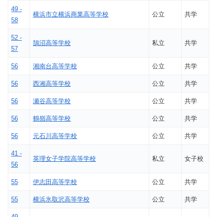
49 -
横浜市立横浜商業高等学校
公立
共学
58
52 -
鵠沼高等学校
私立
共学
57
56
湘南台高等学校
公立
共学
56
西湘高等学校
公立
共学
56
瀬谷高等学校
公立
共学
56
鶴嶺高等学校
公立
共学
56
元石川高等学校
公立
共学
41 -
英理女子学院高等学校
私立
女子校
56
55
伊志田高等学校
公立
共学
55
横浜氷取沢高等学校
公立
共学
49 -