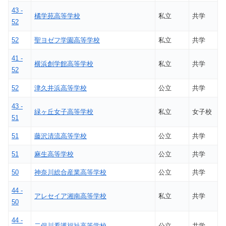
43 -
橘学苑高等学校
私立
共学
52
52
聖ヨゼフ学園高等学校
私立
共学
41 -
横浜創学館高等学校
私立
共学
52
52
津久井浜高等学校
公立
共学
43 -
緑ヶ丘女子高等学校
私立
女子校
51
51
藤沢清流高等学校
公立
共学
51
麻生高等学校
公立
共学
50
神奈川総合産業高等学校
公立
共学
44 -
アレセイア湘南高等学校
私立
共学
50
44 -
二俣川看護福祉高等学校
公立
共学