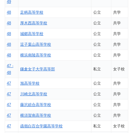
49
48
足柄高等学校
公立
共学
48
厚木西高等学校
公立
共学
48
城郷高等学校
公立
共学
48
逗子葉山高等学校
公立
共学
48
横浜南陵高等学校
公立
共学
47 -
鎌倉女子大学高等部
私立
女子校
48
47
旭高等学校
公立
共学
47
川崎北高等学校
公立
共学
47
藤沢総合高等学校
公立
共学
47
横須賀南高等学校
公立
共学
47
函嶺白百合学園高等学校
私立
女子校