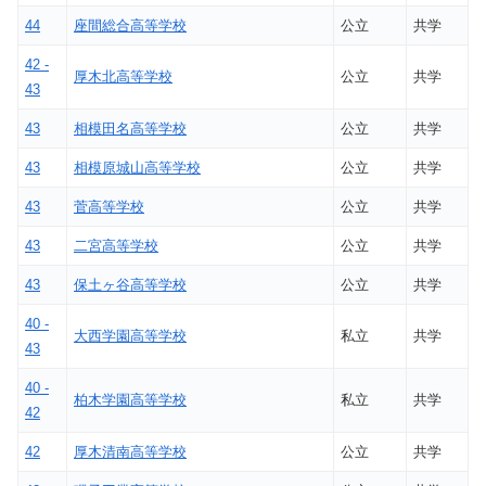
44
座間総合高等学校
公立
共学
42 -
厚木北高等学校
公立
共学
43
43
相模田名高等学校
公立
共学
43
相模原城山高等学校
公立
共学
43
菅高等学校
公立
共学
43
二宮高等学校
公立
共学
43
保土ヶ谷高等学校
公立
共学
40 -
大西学園高等学校
私立
共学
43
40 -
柏木学園高等学校
私立
共学
42
42
厚木清南高等学校
公立
共学