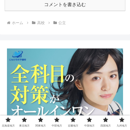
コメントを書き込む
ホーム
高校
公立
北海道地方
東北地方
関東地方
中部地方
近畿地方
中国地方
四国地方
九州地方