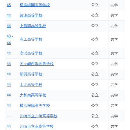
45
横浜緑園高等学校
公立
共学
44
綾瀬高等学校
公立
共学
44
上鶴間高等学校
公立
共学
43 -
商工高等学校
公立
共学
44
44
高浜高等学校
公立
共学
44
茅ヶ崎西浜高等学校
公立
共学
44
新羽高等学校
公立
共学
44
山北高等学校
公立
共学
44
大和南高等学校
公立
共学
44
横浜桜陽高等学校
公立
共学
-----
川崎市立川崎高等学校
公立
共学
44
川崎市立幸高等学校
公立
共学