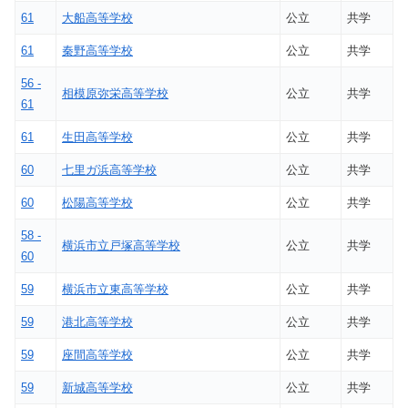
61
大船高等学校
公立
共学
61
秦野高等学校
公立
共学
56 -
相模原弥栄高等学校
公立
共学
61
61
生田高等学校
公立
共学
60
七里ガ浜高等学校
公立
共学
60
松陽高等学校
公立
共学
58 -
横浜市立戸塚高等学校
公立
共学
60
59
横浜市立東高等学校
公立
共学
59
港北高等学校
公立
共学
59
座間高等学校
公立
共学
59
新城高等学校
公立
共学