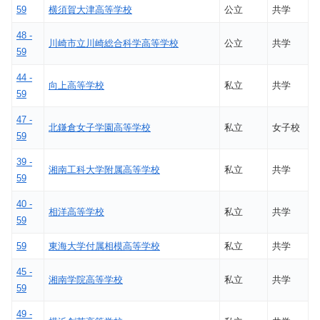
59
横須賀大津高等学校
公立
共学
48 -
川崎市立川崎総合科学高等学校
公立
共学
59
44 -
向上高等学校
私立
共学
59
47 -
北鎌倉女子学園高等学校
私立
女子校
59
39 -
湘南工科大学附属高等学校
私立
共学
59
40 -
相洋高等学校
私立
共学
59
59
東海大学付属相模高等学校
私立
共学
45 -
湘南学院高等学校
私立
共学
59
49 -