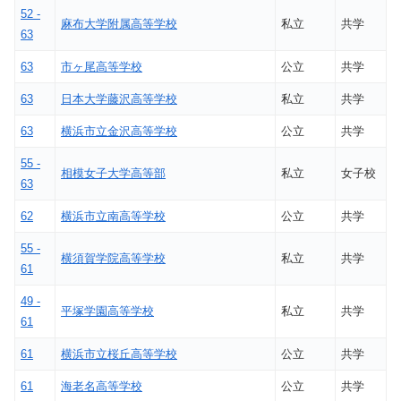
52 -
麻布大学附属高等学校
私立
共学
63
63
市ヶ尾高等学校
公立
共学
63
日本大学藤沢高等学校
私立
共学
63
横浜市立金沢高等学校
公立
共学
55 -
相模女子大学高等部
私立
女子校
63
62
横浜市立南高等学校
公立
共学
55 -
横須賀学院高等学校
私立
共学
61
49 -
平塚学園高等学校
私立
共学
61
61
横浜市立桜丘高等学校
公立
共学
61
海老名高等学校
公立
共学