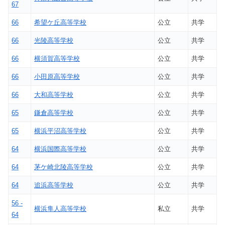
67
66
希望ケ丘高等学校
公立
共学
66
光陵高等学校
公立
共学
66
横須賀高等学校
公立
共学
66
小田原高等学校
公立
共学
66
大和高等学校
公立
共学
65
鎌倉高等学校
公立
共学
65
横浜平沼高等学校
公立
共学
64
横浜国際高等学校
公立
共学
64
茅ケ崎北陵高等学校
公立
共学
64
追浜高等学校
公立
共学
56 -
横浜隼人高等学校
私立
共学
64