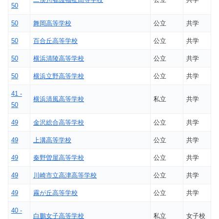
50
50
舞岡高等学校
公立
共学
50
百合丘高等学校
公立
共学
50
横浜清陵高等学校
公立
共学
50
横浜立野高等学校
公立
共学
41 -
横浜清風高等学校
私立
共学
50
49
金沢総合高等学校
公立
共学
49
上溝高等学校
公立
共学
49
秦野曽屋高等学校
公立
共学
49
川崎市立高津高等学校
公立
共学
49
霧が丘高等学校
公立
共学
40 -
白鵬女子高等学校
私立
女子校