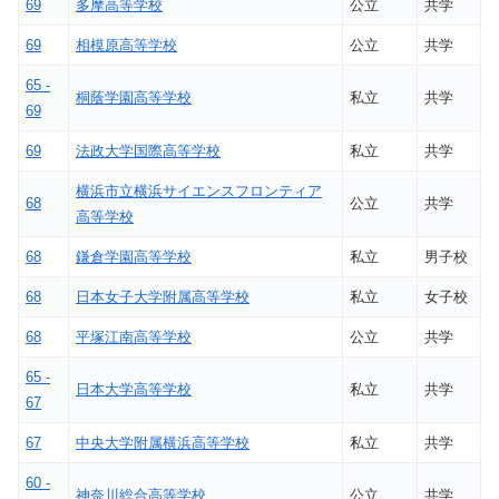
69
多摩高等学校
公立
共学
69
相模原高等学校
公立
共学
65 -
桐蔭学園高等学校
私立
共学
69
69
法政大学国際高等学校
私立
共学
横浜市立横浜サイエンスフロンティア
68
公立
共学
高等学校
68
鎌倉学園高等学校
私立
男子校
68
日本女子大学附属高等学校
私立
女子校
68
平塚江南高等学校
公立
共学
65 -
日本大学高等学校
私立
共学
67
67
中央大学附属横浜高等学校
私立
共学
60 -
神奈川総合高等学校
公立
共学