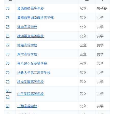
76
慶應義塾高等学校
私立
男子校
76
慶應義塾湘南藤沢高等部
私立
共学
75
湘南高等学校
公立
共学
75
横浜翠嵐高等学校
公立
共学
72
柏陽高等学校
公立
共学
70
厚木高等学校
公立
共学
70
横浜緑ケ丘高等学校
公立
共学
70
法政大学第二高等学校
私立
共学
70
桐光学園高等学校
私立
共学
66 -
山手学院高等学校
私立
共学
70
69
川和高等学校
公立
共学