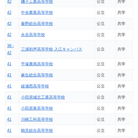
42
磯子工業高等学校
公立
共学
42
中央農業高等学校
公立
共学
42
秦野総合高等学校
公立
共学
42
永谷高等学校
公立
共学
38 -
三浦初声高等学校 入江キャンパス
公立
共学
42
41
平塚農商高等学校
公立
共学
41
麻生総合高等学校
公立
共学
41
綾瀬西高等学校
公立
共学
41
小田原城北工業高等学校
公立
共学
41
小田原東高等学校
公立
共学
41
川崎工科高等学校
公立
共学
41
鶴見総合高等学校
公立
共学