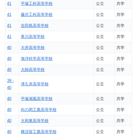
41
平塚工科高等学校
公立
共学
41
藤沢工科高等学校
公立
共学
41
吉田島高等学校
公立
共学
41
寒川高等学校
公立
共学
40
大井高等学校
公立
共学
40
海洋科学高等学校
公立
共学
40
大師高等学校
公立
共学
39 -
津久井高等学校
公立
共学
40
40
平塚湘風高等学校
公立
共学
40
向の岡工業高等学校
公立
共学
40
大和東高等学校
公立
共学
40
横須賀工業高等学校
公立
共学