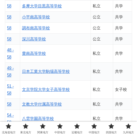
58
多摩大学目黒高等学校
私立
共学
58
小平南高等学校
公立
共学
58
調布南高等学校
公立
共学
58
深川高等学校
公立
共学
48 -
豊南高等学校
私立
共学
58
49 -
日本工業大学駒場高等学校
私立
共学
58
51 -
文京学院大学女子高等学校
私立
女子校
58
58
文教大学付属高等学校
私立
共学
54 -
八雲学園高等学校
私立
共学
58
北海道地方
東北地方
関東地方
中部地方
近畿地方
中国地方
四国地方
九州地方
41 -
関東第一高等学校
私立
共学