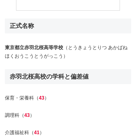
正式名称
東京都立
赤羽北桜
高等学校
（とうきょうとりつ あかばね
ほくおうこうとうがっこう）
赤羽北桜高校の学科と偏差値
保育・栄養科（
43
）
調理科（
43
）
介護福祉科（
41
） ‍‍‍‍‍‍‍‍‍‍‍‍‍‍‍‍‍‍‍‍‍‍‍‍‍‍‍‍‍‍‍‍‍‍‍‍‍‍‍‍‍‍‍‍‍‍‍‍‍‍‍‍‍‍‍‍‍‍‍‍‍‍‍‍‍‍‍‍‍‍‍‍‍‍‍‍‍‍‍‍‍‍‍‍‍‍‍‍‍‍‍‍‍‍‍‍‍‍‍‍‍‍‍‍‍‍‍‍‍‍‍‍‍‍‍‍‍‍‍‍‍‍‍‍‍‍‍‍‍‍‍‍‍‍‍‍‍‍‍‍‍‍‍‍‍‍‍‍‍‍‍‍‍‍‍‍‍‍‍‍‍‍‍‍‍‍‍‍‍‍‍‍‍‍‍‍‍‍‍‍‍‍‍‍‍‍‍‍‍‍‍‍‍‍‍‍‍‍‍‍‍‍‍‍‍‍‍‍‍‍‍‍‍‍‍‍‍‍‍‍‍‍‍‍‍‍‍‍‍‍‍‍‍‍‍‍‍‍‍‍‍‍‍‍‍‍‍‍‍‍‍‍‍‍‍‍‍‍‍‍‍‍‍‍‍‍‍‍‍‍‍‍‍‍‍‍‍‍‍‍‍‍‍‍‍‍‍‍‍‍‍‍‍‍‍‍‍‍‍‍‍‍‍‍‍‍‍‍‍‍‍‍‍‍‍‍‍‍‍‍‍‍‍‍‍‍‍‍‍‍‍‍‍‍‍‍‍‍‍‍‍‍‍‍‍‍‍‍‍‍‍‍‍‍‍‍‍‍‍‍‍‍‍‍‍‍‍‍‍‍‍‍‍‍‍‍‍‍‍‍‍‍‍‍‍‍‍‍‍‍‍‍‍‍‍‍‍‍‍‍‍‍‍‍‍‍‍‍‍‍‍‍‍‍‍‍‍‍‍‍‍‍‍‍‍‍‍‍‍‍‍‍‍‍‍‍‍‍‍‍‍‍‍‍‍‍‍‍‍‍‍‍‍‍‍‍‍‍‍‍‍‍‍‍‍‍‍‍‍‍‍‍‍‍‍‍‍‍‍‍‍‍‍‍‍‍‍‍‍‍‍‍‍‍‍‍‍‍‍‍‍‍‍‍‍‍‍‍‍‍‍‍‍‍‍‍‍‍‍‍‍‍‍‍‍‍‍‍‍‍‍‍‍‍‍‍‍‍‍‍‍‍‍‍‍‍‍‍‍‍‍‍‍‍‍‍‍‍‍‍‍‍‍‍‍‍‍‍‍‍‍‍‍‍‍‍‍‍‍‍‍‍‍‍‍‍‍‍‍‍‍‍‍‍‍‍‍‍‍‍‍‍‍‍‍‍‍‍‍‍‍‍‍‍‍‍‍‍‍‍‍‍‍‍‍‍‍‍‍‍‍‍‍‍‍‍‍‍‍‍‍‍‍‍‍‍‍‍‍‍‍‍‍‍‍‍‍‍‍‍‍‍‍‍‍‍‍‍‍‍‍‍‍‍‍‍‍‍‍‍‍‍‍‍‍‍‍‍‍‍‍‍‍‍‍‍‍‍‍‍‍‍‍‍‍‍‍‍‍‍‍‍‍‍‍‍‍‍‍‍‍‍‍‍‍‍‍‍‍‍‍‍‍‍‍‍‍‍‍‍‍‍‍‍‍‍‍‍‍‍‍‍‍‍‍‍‍‍‍‍‍‍‍‍‍‍‍‍‍‍‍‍‍‍‍‍‍‍‍‍‍‍‍‍‍‍‍‍‍‍‍‍‍‍‍‍‍‍