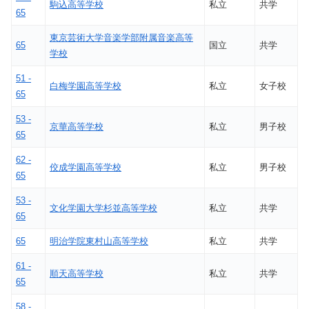
駒込高等学校
私立
共学
65
東京芸術大学音楽学部附属音楽高等
65
国立
共学
学校
51 -
白梅学園高等学校
私立
女子校
65
53 -
京華高等学校
私立
男子校
65
62 -
佼成学園高等学校
私立
男子校
65
53 -
文化学園大学杉並高等学校
私立
共学
65
65
明治学院東村山高等学校
私立
共学
61 -
順天高等学校
私立
共学
65
58 -