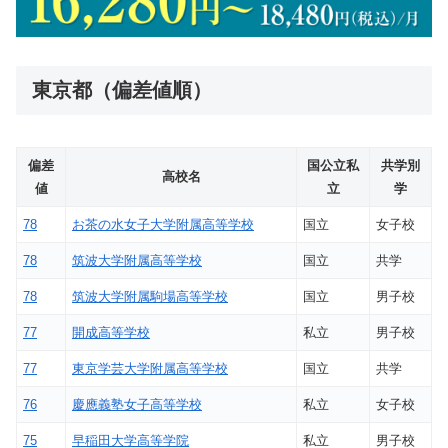
東京都（偏差値順）
偏差
国公立私
共学別
高校名
値
立
学
78
お茶の水女子大学附属高等学校
国立
女子校
78
筑波大学附属高等学校
国立
共学
78
筑波大学附属駒場高等学校
国立
男子校
77
開成高等学校
私立
男子校
77
東京学芸大学附属高等学校
国立
共学
76
慶應義塾女子高等学校
私立
女子校
75
早稲田大学高等学院
私立
男子校