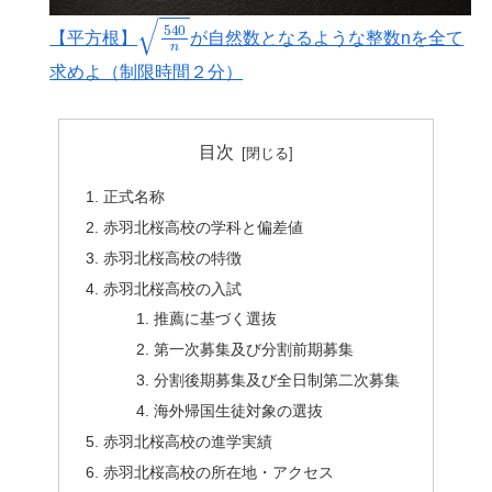
540
n
【平方根】
が自然数となるような整数nを全て
求めよ（制限時間２分）
目次
正式名称
赤羽北桜高校の学科と偏差値
赤羽北桜高校の特徴
赤羽北桜高校の入試
推薦に基づく選抜
第一次募集及び分割前期募集
分割後期募集及び全日制第二次募集
海外帰国生徒対象の選抜
赤羽北桜高校の進学実績
赤羽北桜高校の所在地・アクセス