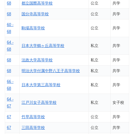
68
都立国際高等学校
公立
共学
68
国分寺高等学校
公立
共学
60 -
駒場高等学校
公立
共学
68
64 -
日本大学鶴ヶ丘高等学校
私立
共学
68
68
法政大学高等学校
私立
共学
68
明治大学付属中野八王子高等学校
私立
共学
66 -
日本大学第三高等学校
私立
共学
68
64 -
江戸川女子高等学校
私立
女子校
67
67
竹早高等学校
公立
共学
67
三田高等学校
公立
共学