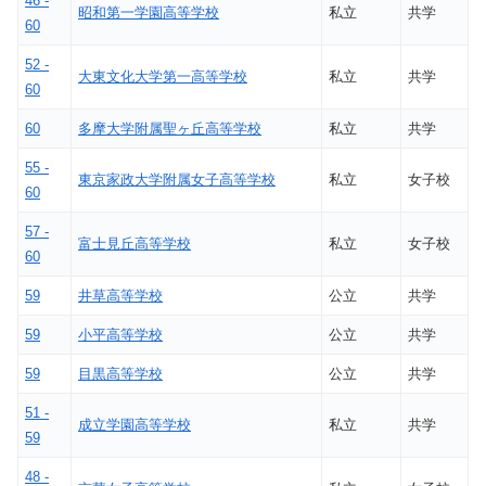
46 -
昭和第一学園高等学校
私立
共学
60
52 -
大東文化大学第一高等学校
私立
共学
60
60
多摩大学附属聖ヶ丘高等学校
私立
共学
55 -
東京家政大学附属女子高等学校
私立
女子校
60
57 -
富士見丘高等学校
私立
女子校
60
59
井草高等学校
公立
共学
59
小平高等学校
公立
共学
59
目黒高等学校
公立
共学
51 -
成立学園高等学校
私立
共学
59
48 -