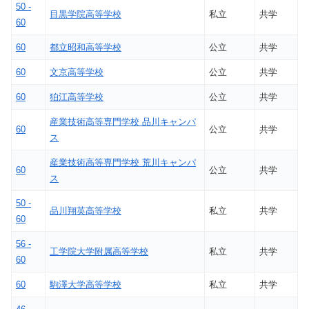
50 -
目黒学院高等学校
私立
共学
60
60
都立昭和高等学校
公立
共学
60
文京高等学校
公立
共学
60
狛江高等学校
公立
共学
産業技術高等専門学校 品川キャンパ
60
公立
共学
ス
産業技術高等専門学校 荒川キャンパ
60
公立
共学
ス
50 -
品川翔英高等学校
私立
共学
60
56 -
工学院大学附属高等学校
私立
共学
60
60
駒澤大学高等学校
私立
共学